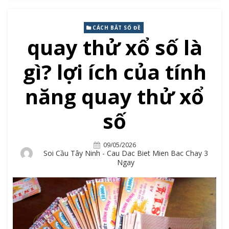
CÁCH BẮT SỐ ĐỀ
quay thử xổ số là
gì? lợi ích của tính
năng quay thử xổ
số
Posted
09/05/2026
Author
On
Soi Cầu Tây Ninh - Cau Dac Biet Mien Bac Chay 3
Ngay