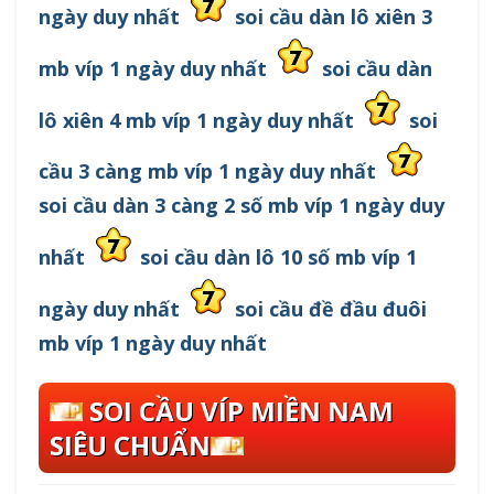
ngày duy nhất
soi cầu dàn lô xiên 3
mb víp 1 ngày duy nhất
soi cầu dàn
lô xiên 4 mb víp 1 ngày duy nhất
soi
cầu 3 càng mb víp 1 ngày duy nhất
soi cầu dàn 3 càng 2 số mb víp 1 ngày duy
nhất
soi cầu dàn lô 10 số mb víp 1
ngày duy nhất
soi cầu đề đầu đuôi
mb víp 1 ngày duy nhất
SOI CẦU VÍP MIỀN NAM
SIÊU CHUẨN