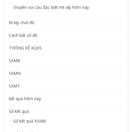
chuyên soi cầu đặc biệt mt víp hôm nay
Bí kíp chơi đề
Cách bắt số đề
THỐNG KÊ KQXS
SXMB
SXMN
SXMT
kết quả hôm nay
Sổ kết quả
Sổ kết quả XSMB