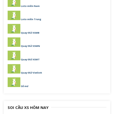
Loto miền Nam
Loto miền Trung
Quay thử XSMB
Quay thử XSMN
Quay thử XSMT
Quay thử Vietlott
Sổ mơ
SOI CẦU XS HÔM NAY