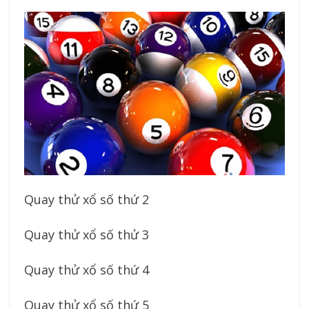
Quay thử xổ số thứ 2
Quay thử xổ số thử 3
Quay thử xổ số thứ 4
Quay thử xổ số thứ 5