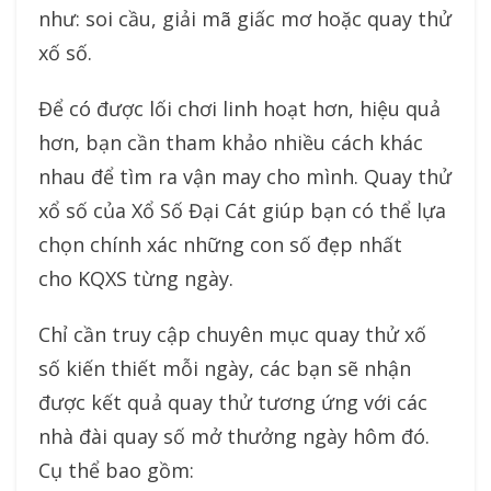
như: soi cầu, giải mã giấc mơ hoặc quay thử
xố số.
Để có được lối chơi linh hoạt hơn, hiệu quả
hơn, bạn cần tham khảo nhiều cách khác
nhau để tìm ra vận may cho mình. Quay thử
xổ số của Xổ Số Đại Cát giúp bạn có thể lựa
chọn chính xác những con số đẹp nhất
cho KQXS từng ngày.
Chỉ cần truy cập chuyên mục quay thử xố
số kiến thiết mỗi ngày, các bạn sẽ nhận
được kết quả quay thử tương ứng với các
nhà đài quay số mở thưởng ngày hôm đó.
Cụ thể bao gồm: