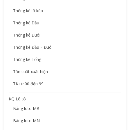
Thống kê lô kép
Thống kê Đầu
Thống kê Đuôi
Thống kê Đầu – Đuôi
Thống kê Tổng
Tần suất xuất hiện
TK từ 00 đến 99
KQ Lô tô
Bảng loto MB
Bảng loto MN