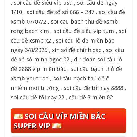
, soi cầu đề siêu víp usa , soi cầu đề ngày
1/10 , soi cầu đề xổ số 666 – 247 , soi cầu đề
xsmb 07/07/2 , soi cau bach thu đề xsmb
rong bach kim , soi cầu đề siêu vip tum , soi
cầu đề xsmb x2 , soi cầu lô đề miền bắc
ngày 3/8/2025 , xin số đề chính xác , soi cầu
đề xổ số minh ngọc 02 , dự đoán soi cầu lô
đề 2888 vip miền bắc , soi cầu bạch thủ đề
xsmb youtube , soi cầu bạch thủ đề ô
nhiễm môi trường , soi cầu đề tối nay 8888 ,
soi cầu đề tối nay 22 , cầu đề 3 miền 02
SOI CẦU VÍP MIỀN BẮC
SUPER VIP