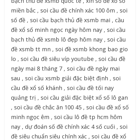
bạch thủ đề xsmb quốc tế , xin số đề xổ số
miền bắc , soi cầu đề chính xác 100 ôm , soi
số đề , soi cầu bạch thủ đề xsmb mai , cầu
đề xổ số minh ngọc ngày hôm nay , soi cầu
bạch thủ đề xsmb lô đẹp hôm nay , soi cầu
đề xsmb tt mn , soi đề xsmb khong bao gio
lo , soi cầu đề siêu víp youtube , soi cầu đề
ngày mai 8 tháng 7 , soi cầu đề ngày mai
sau , soi cầu xsmb giải đặc biệt định , soi
cầu đề xổ số khánh , soi cầu đề tối nay
quảng trị , soi cầu giải đặc biệt xổ số lô gan
, soi cầu đề chắc ăn 100 45 , soi cầu đề xổ số
minh ngọc êm , soi cầu lô đề tp hcm hôm
nay , dự đoán số đề chính xác 4 số cuối , soi
đề siêu chuẩn siêu chính xác , soi cầu đề xổ