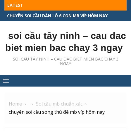
Skip
LATEST
to
CHUYÊN SOI CẦU DÀN LÔ 6 CON MB VÍP HÔM NAY
content
soi cầu tây ninh – cau dac
biet mien bac chay 3 ngay
SOI CẦU TÂY NINH – CAU DAC BIET MIEN BAC CHAY 3
NGAY
Home
Soi cầu mb chuẩn xác
chuyên soi cầu song thủ đề mb víp hôm nay