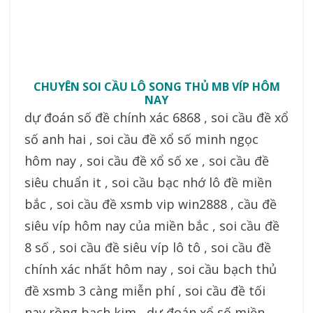
CHUYÊN SOI CẦU LÔ SONG THỦ MB VÍP HÔM
NAY
dự đoán số đề chính xác 6868 , soi cầu đề xổ
số anh hai , soi cầu đề xổ số minh ngọc
hôm nay , soi cầu đề xổ số xe , soi cầu đề
siêu chuẩn it , soi cầu bạc nhớ lô đề miền
bắc , soi cầu đề xsmb vip win2888 , cầu đề
siêu víp hôm nay của miền bắc , soi cầu đề
8 số , soi cầu đề siêu víp lô tô , soi cầu đề
chính xác nhất hôm nay , soi cầu bạch thủ
đề xsmb 3 càng miễn phí , soi cầu đề tối
nay rồng bạch kim , dự đoán xổ số miền