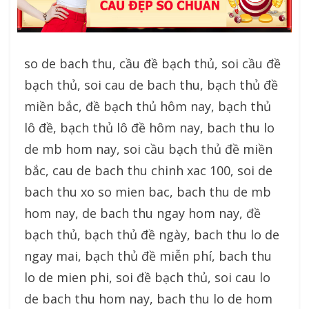
so de bach thu, cầu đề bạch thủ, soi cầu đề
bạch thủ, soi cau de bach thu, bạch thủ đề
miền bắc, đề bạch thủ hôm nay, bạch thủ
lô đề, bạch thủ lô đề hôm nay, bach thu lo
de mb hom nay, soi cầu bạch thủ đề miền
bắc, cau de bach thu chinh xac 100, soi de
bach thu xo so mien bac, bach thu de mb
hom nay, de bach thu ngay hom nay, đề
bạch thủ, bạch thủ đề ngày, bach thu lo de
ngay mai, bạch thủ đề miễn phí, bach thu
lo de mien phi, soi đề bạch thủ, soi cau lo
de bach thu hom nay, bach thu lo de hom