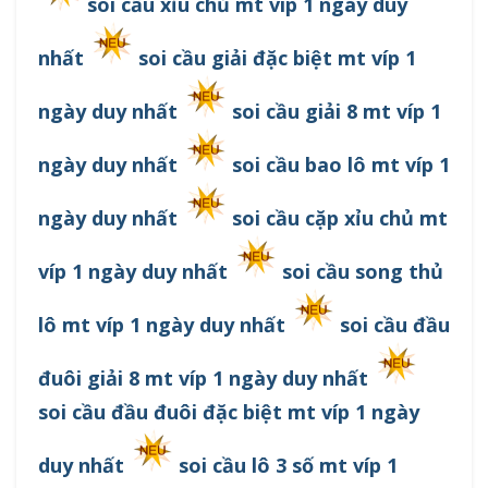
soi cầu xỉu chủ mt víp 1 ngày duy
nhất
soi cầu giải đặc biệt mt víp 1
ngày duy nhất
soi cầu giải 8 mt víp 1
ngày duy nhất
soi cầu bao lô mt víp 1
ngày duy nhất
soi cầu cặp xỉu chủ mt
víp 1 ngày duy nhất
soi cầu song thủ
lô mt víp 1 ngày duy nhất
soi cầu đầu
đuôi giải 8 mt víp 1 ngày duy nhất
soi cầu đầu đuôi đặc biệt mt víp 1 ngày
duy nhất
soi cầu lô 3 số mt víp 1