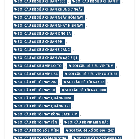
,
,
SOI CẦU ĐỀ SIÊU CHUẨN 1000
SOI CẦU ĐỀ SIÊU CHUẨN IT
,
SOI CẦU ĐỀ SIÊU CHUẨN KHUNG 7 NGÀY
,
SOI CẦU ĐỀ SIÊU CHUẨN NGÀY HÔM NAY
,
SOI CẦU ĐỀ SIÊU CHUẨN NHẤT HIỆN NAY
,
SOI CẦU ĐỀ SIÊU CHUẨN ÔNG BÀ
,
SOI CẦU ĐỀ SIÊU CHUẨN PHÍ
,
SOI CẦU ĐỀ SIÊU CHUẨN S CÀNG
,
SOI CẦU ĐỀ SIÊU CHUẨN VÀ ĐẶC BIỆT
,
,
SOI CẦU ĐỀ SIÊU VÍP LÔ TÔ
SOI CẦU ĐỀ SIÊU VIP TUM
,
,
SOI CẦU ĐỀ SIÊU VÍP USA
SOI CẦU ĐỀ SIÊU VÍP YOUTUBE
,
,
SOI CẦU ĐỀ TỐI NAY 207
SOI CẦU ĐỀ TỐI NAY 22
,
,
SOI CẦU ĐỀ TỐI NAY 30
SOI CẦU ĐỀ TỐI NAY 8888
,
SOI CẦU ĐỀ TỐI NAY QUẢNG NINH
,
SOI CẦU ĐỀ TỐI NAY QUẢNG TRỊ
,
SOI CẦU ĐỀ TỐI NAY RỒNG BẠCH KIM
,
,
SOI CẦU ĐỀ TỐI NAY YÊN
SOI CẦU ĐỀ VIP MIỀN BẮC
,
,
SOI CẦU ĐỀ XỔ SỐ 3 MIỀN
SOI CẦU ĐỀ XỔ SỐ 666 - 247
,
,
SOI CẦU ĐỀ XỔ SỐ ÂM DƯƠNG
SOI CẦU ĐỀ XỔ SỐ ANH HAI