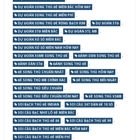
,
DỰ ĐOÁN SONG THỦ ĐỀ MIỀN BẮC HÔM NAY
,
DỰ ĐOÁN SONG THỦ ĐỀ MIỄN PHÍ
,
,
DỰ ĐOÁN SONG THỦ ĐỀ RỒNG BẠCH KIM
DỰ ĐOÁN STĐ
,
,
DỰ ĐOÁN STĐ MIỀN BẮC
DỰ ĐOÁN STL MB
,
DỰ ĐOÁN XỔ SỐ MIỀN BẮC
,
DỰ ĐOÁN XỔ SỐ MIỀN NAM HÔM NAY
,
,
DỰ ĐOÁN XSMB SONG THỦ ĐỀ
ĐÁNH DÀN SONG THỦ ĐỀ
,
,
ĐÁNH DÀN STĐ
ĐÁNH SONG THỦ ĐỀ
,
,
ĐỀ SONG THỦ CHUẨN NHẤT
ĐỀ SONG THỦ HÔM NAY
,
,
ĐỀ SONG THỦ MB CHÍNH XÁC
ĐỀ SONG THỦ MỖI NGÀY
,
ĐỀ SONG THỦ SIÊU CHUẨN
,
,
ĐỀ SONG THỦ SIÊU CHUẨN HÔM NAY
ĐỀ SONG THỦ XSMB
,
,
SOI BẠCH THỦ ĐỀ INDIAN
SOI CẦU 247 DÀN ĐỀ 10 SỐ
,
SOI CẦU BẠC NHỚ LÔ ĐỀ MIỀN BẮC
,
,
SOI CẦU BẠCH THỦ ĐỀ 66
SOI CẦU BẠCH THỦ ĐỀ 99
,
SOI CẦU BẠCH THỦ ĐỀ MIỀN BẮC HÔM NAY
,
SOI CẦU BẠCH THỦ ĐỀ MIỄN PHÍ