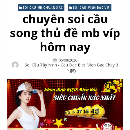
,
SOI CẦU MB CHUẨN XÁC
SOI CẦU MIỀN BẮC VIP
chuyên soi cầu
song thủ đề mb víp
hôm nay
Posted
06/08/2026
Author
On
Soi Cầu Tây Ninh - Cau Dac Biet Mien Bac Chay 3
Ngay