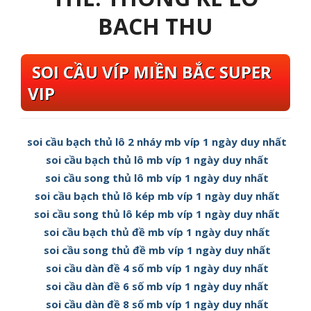
BACH THU
SOI CẦU VÍP MIỀN BẮC SUPER
VIP
soi cầu bạch thủ lô 2 nháy mb víp 1 ngày duy nhất
soi cầu bạch thủ lô mb víp 1 ngày duy nhất
soi cầu song thủ lô mb víp 1 ngày duy nhất
soi cầu bạch thủ lô kép mb víp 1 ngày duy nhất
soi cầu song thủ lô kép mb víp 1 ngày duy nhất
soi cầu bạch thủ đề mb víp 1 ngày duy nhất
soi cầu song thủ đề mb víp 1 ngày duy nhất
soi cầu dàn đề 4 số mb víp 1 ngày duy nhất
soi cầu dàn đề 6 số mb víp 1 ngày duy nhất
soi cầu dàn đề 8 số mb víp 1 ngày duy nhất