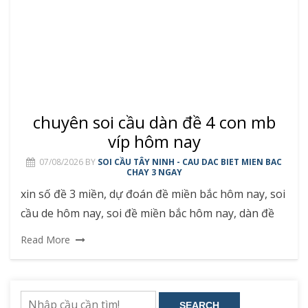
chuyên soi cầu dàn đề 4 con mb
víp hôm nay
07/08/2026
BY
SOI CẦU TÂY NINH - CAU DAC BIET MIEN BAC
CHAY 3 NGAY
xin số đề 3 miền, dự đoán đề miền bắc hôm nay, soi
cầu de hôm nay, soi đề miền bắc hôm nay, dàn đề
Read More
SEARCH