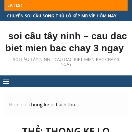
Skip
LATEST
to
CHUYÊN SOI CẦU SONG THỦ LÔ KÉP MB VÍP HÔM NAY
content
soi cầu tây ninh – cau dac
biet mien bac chay 3 ngay
SOI CẦU TÂY NINH – CAU DAC BIET MIEN BAC CHAY 3
NGAY
Home
thong ke lo bach thu
THẺ:
THONG KE LO