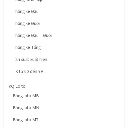
Thống kê Đầu
Thống kê Đuôi
Thống kê Đầu – Đuôi
Thống kê Tổng
Tần suất xuất hiện
TK từ 00 đến 99
KQ Lô tô
Bảng loto MB
Bảng loto MN
Bảng loto MT