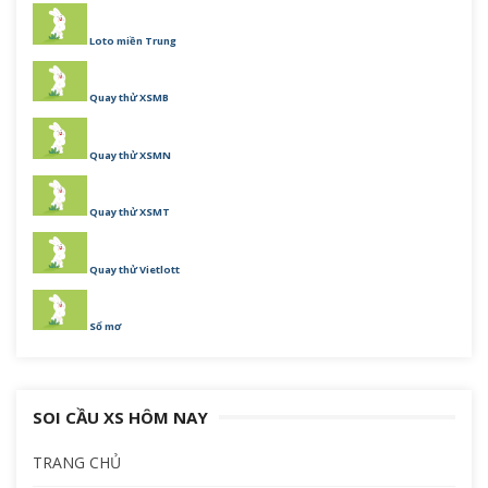
Loto miền Trung
Quay thử XSMB
Quay thử XSMN
Quay thử XSMT
Quay thử Vietlott
Sổ mơ
SOI CẦU XS HÔM NAY
TRANG CHỦ