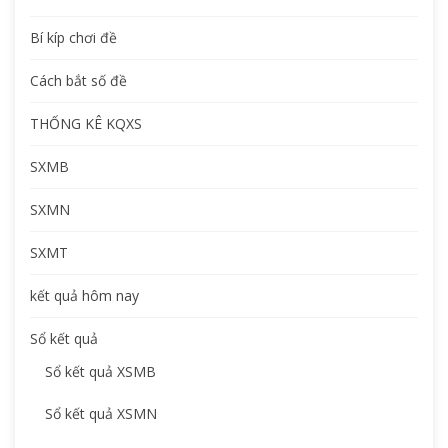
Bí kíp chơi đề
Cách bắt số đề
THỐNG KÊ KQXS
SXMB
SXMN
SXMT
kết quả hôm nay
Sổ kết quả
Sổ kết quả XSMB
Sổ kết quả XSMN