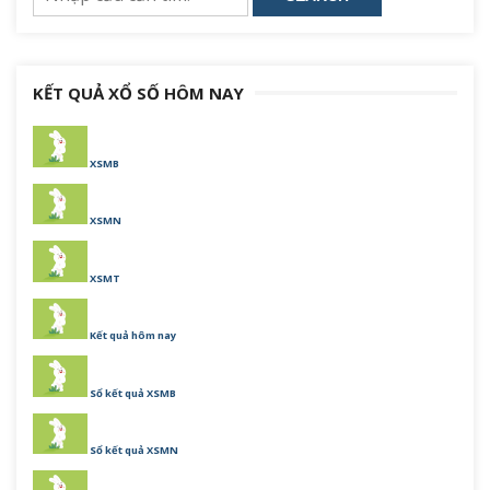
KẾT QUẢ XỔ SỐ HÔM NAY
XSMB
XSMN
XSMT
Kết quả hôm nay
Sổ kết quả XSMB
Sổ kết quả XSMN