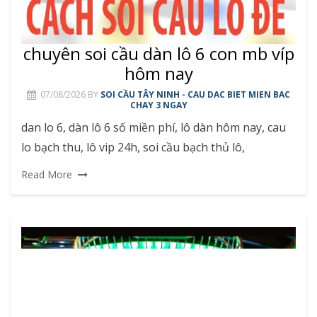
chuyên soi cầu dàn lô 6 con mb víp
hôm nay
07/08/2026
BY
SOI CẦU TÂY NINH - CAU DAC BIET MIEN BAC
CHAY 3 NGAY
dan lo 6, dàn lô 6 số miền phí, lô dàn hôm nay, cau
lo bạch thu, lô vip 24h, soi cầu bạch thủ lô,
Read More