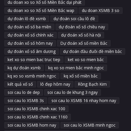
du doan xo so Xổ số Miền Bắc dại phát
du doan xo so Xổ số Miền Bắc wap
du doan XSMB 3 so
dự đoán lô đề xsmb
dự đoán soi cầu lô đề
dự đoán xổ số ba miền
dự đoán xổ số chiều nay
dự đoán xổ số chính xác
dự đoán xổ số hà nội
dự đoán xổ số hôm nay
Dự đoán xổ số miền Bắc
dự đoán xổ số âm dương
dự đoán đầu đuôi đề miền bắc
ket xo so mien bac truc tiep
ket xo so mien bắc
kq dự đoán xsmb
kq xo so mien bắc minh ngoc
kq xo so xsmb minh ngoc
kq xổ số miền bắc
kết quả xố số
lô đẹp hôm nay
Rồng Bạch Kim
soi cau lo de dep
soi cau lo de khung 3 ngay
soi cau lo XSMB 3s
soi cau lo XSMB 16 nhay hom nay
soi cau lo XSMB chinh xac 100
soi cau lo XSMB chinh xac 1160
soi cau lo XSMB hom nay
soi cau lo XSMB minh ngoc