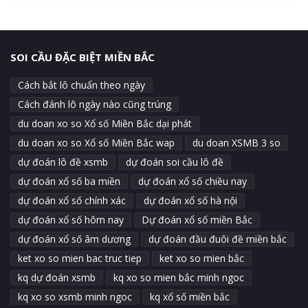
SOI CẦU ĐẶC BIỆT MIỀN BẮC
Cách bắt lô chuẩn theo ngày
Cách đánh lô ngày nào cũng trúng
du doan xo so Xổ số Miền Bắc dại phát
du doan xo so Xổ số Miền Bắc wap
du doan XSMB 3 so
dự đoán lô đề xsmb
dự đoán soi cầu lô đề
dự đoán xổ số ba miền
dự đoán xổ số chiều nay
dự đoán xổ số chính xác
dự đoán xổ số hà nội
dự đoán xổ số hôm nay
Dự đoán xổ số miền Bắc
dự đoán xổ số âm dương
dự đoán đầu đuôi đề miền bắc
ket xo so mien bac truc tiep
ket xo so mien bắc
kq dự đoán xsmb
kq xo so mien bắc minh ngoc
kq xo so xsmb minh ngoc
kq xổ số miền bắc