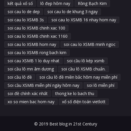
kết quả xố số
lô đẹp hôm nay
Rồng Bạch Kim
soi cau lo de dep
soi cau lo de khung 3 ngay
soi cau lo XSMB 3s
soi cau lo XSMB 16 nhay hom nay
soi cau lo XSMB chinh xac 100
soi cau lo XSMB chinh xac 1160
soi cau lo XSMB hom nay
soi cau lo XSMB minh ngoc
soi cau lo XSMB rong bach kim
soi cau XSMB 1 lo duy nhat
soi cầu lô kép xsmb
soi cầu lô mn âm dương
soi cầu lô XSMB chuẩn.
soi cầu lô đề
soi cầu lô đề miền bắc hôm nay miễn phí
Soi cầu XSMB miễn phí ngày hôm nay
soi lô miễn phí
soi đề chính xác nhất
thong ke lo bach thu
xo so mien bac hom nay
xổ số điện toán vietlott
© 2019 Best blog in 21st Century