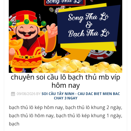
chuyên soi cầu lô bạch thủ mb víp
hôm nay
09/08/2026
BY
SOI CẦU TÂY NINH - CAU DAC BIET MIEN BAC
CHAY 3 NGAY
bạch thủ lô kép hôm nay, bạch thủ lô khung 2 ngày,
bạch thủ lô hôm nay, bạch thủ lô kép khung 1 ngày,
bạch