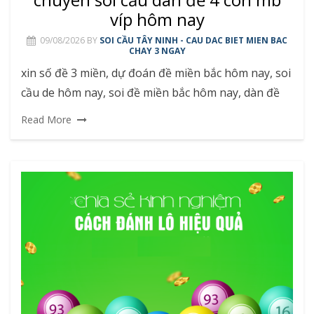
víp hôm nay
09/08/2026
BY
SOI CẦU TÂY NINH - CAU DAC BIET MIEN BAC
CHAY 3 NGAY
xin số đề 3 miền, dự đoán đề miền bắc hôm nay, soi
cầu de hôm nay, soi đề miền bắc hôm nay, dàn đề
Read More