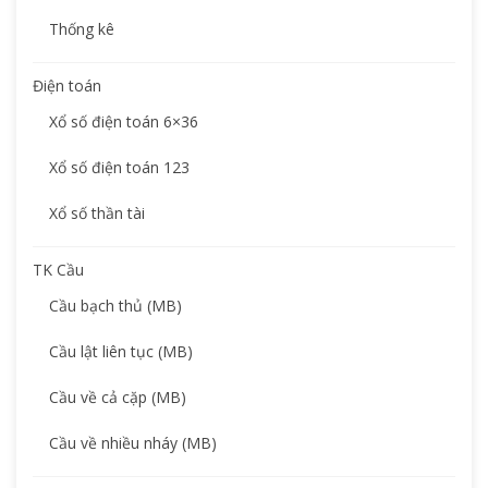
Thống kê
Điện toán
Xổ số điện toán 6×36
Xổ số điện toán 123
Xổ số thần tài
TK Cầu
Cầu bạch thủ (MB)
Cầu lật liên tục (MB)
Cầu về cả cặp (MB)
Cầu về nhiều nháy (MB)