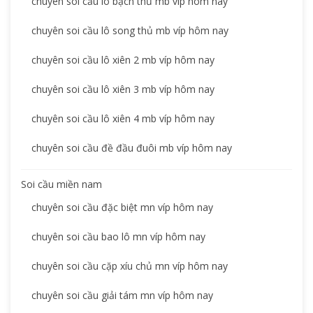
chuyên soi cầu lô bạch thủ mb víp hôm nay
chuyên soi cầu lô song thủ mb víp hôm nay
chuyên soi cầu lô xiên 2 mb víp hôm nay
chuyên soi cầu lô xiên 3 mb víp hôm nay
chuyên soi cầu lô xiên 4 mb víp hôm nay
chuyên soi cầu đề đầu đuôi mb víp hôm nay
Soi cầu miền nam
chuyên soi cầu đặc biệt mn víp hôm nay
chuyên soi cầu bao lô mn víp hôm nay
chuyên soi cầu cặp xíu chủ mn víp hôm nay
chuyên soi cầu giải tám mn víp hôm nay