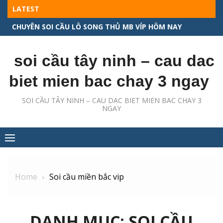
Skip
LATEST
to
CHUYÊN SOI CẦU LÔ SONG THỦ MB VÍP HÔM NAY
content
soi cầu tây ninh – cau dac
biet mien bac chay 3 ngay
SOI CẦU TÂY NINH – CAU DAC BIET MIEN BAC CHAY 3
NGAY
Home
Soi cầu miền bắc vip
DANH MỤC:
SOI CẦU