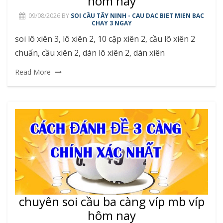
hôm nay
09/08/2026
BY
SOI CẦU TÂY NINH - CAU DAC BIET MIEN BAC
CHAY 3 NGAY
soi lô xiên 3, lô xiên 2, 10 cặp xiên 2, cầu lô xiên 2
chuẩn, cầu xiên 2, dàn lô xiên 2, dàn xiên
Read More
chuyên soi cầu ba càng víp mb víp
hôm nay