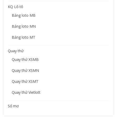
KQ Lô tô
Bảng loto MB
Bảng loto MN
Bảng loto MT
Quay thử
Quay thử XSMB
Quay thử XSMN
Quay thử XSMT
Quay thử Vietlott
Sổ mơ