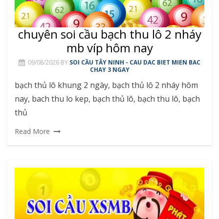
chuyên soi cầu bạch thu lô 2 nháy
mb víp hôm nay
09/08/2026
BY
SOI CẦU TÂY NINH - CAU DAC BIET MIEN BAC
CHAY 3 NGAY
bạch thủ lô khung 2 ngày, bạch thủ lô 2 nháy hôm
nay, bach thu lo kep, bạch thủ lô, bạch thu lô, bạch
thủ
Read More