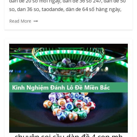
dàn de 20 số mỗi ngày, dàn đề 36 số 247, dan de 50
so, dan 36 so, taodande, dàn de 64 số hàng ngày,
Read More
chuyên soi cầu dàn đề 4 con mb