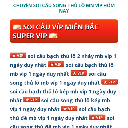
CHUYÊN SOI CẦU SONG THỦ LÔ MN VÍP HÔM
NAY
SOI CẦU VÍP MIỀN BẮC
SUPER VIP
soi cầu bạch thủ lô 2 nháy mb víp 1
ngày duy nhất
soi cầu bạch thủ lô
mb víp 1 ngày duy nhất
soi cầu
song thủ lô mb víp 1 ngày duy nhất
soi cầu bạch thủ lô kép mb víp 1 ngày duy
nhất
soi cầu song thủ lô kép mb
víp 1 ngày duy nhất
soi cầu bạch
thủ đề mb víp 1 ngày duy nhất
soi
cầu song thủ đề mb víp 1 ngày duy nhất