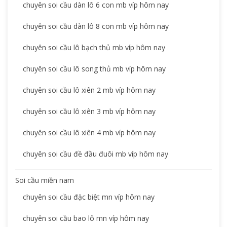
chuyên soi cầu dàn lô 6 con mb víp hôm nay
chuyên soi cầu dàn lô 8 con mb víp hôm nay
chuyên soi cầu lô bạch thủ mb víp hôm nay
chuyên soi cầu lô song thủ mb víp hôm nay
chuyên soi cầu lô xiên 2 mb víp hôm nay
chuyên soi cầu lô xiên 3 mb víp hôm nay
chuyên soi cầu lô xiên 4 mb víp hôm nay
chuyên soi cầu đề đầu đuôi mb víp hôm nay
Soi cầu miền nam
chuyên soi cầu đặc biệt mn víp hôm nay
chuyên soi cầu bao lô mn víp hôm nay