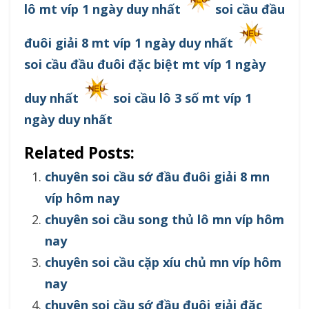
lô mt víp 1 ngày duy nhất
soi cầu đầu
đuôi giải 8 mt víp 1 ngày duy nhất
soi cầu đầu đuôi đặc biệt mt víp 1 ngày
duy nhất
soi cầu lô 3 số mt víp 1
ngày duy nhất
Related Posts:
chuyên soi cầu sớ đầu đuôi giải 8 mn
víp hôm nay
chuyên soi cầu song thủ lô mn víp hôm
nay
chuyên soi cầu cặp xíu chủ mn víp hôm
nay
chuyên soi cầu sớ đầu đuôi giải đặc