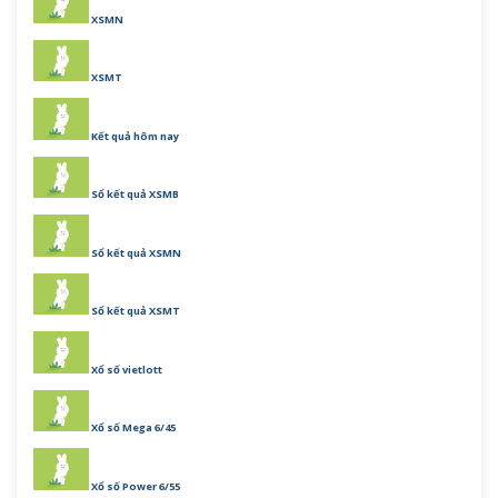
XSMN
XSMT
Kết quả hôm nay
Sổ kết quả XSMB
Sổ kết quả XSMN
Sổ kết quả XSMT
Xổ số vietlott
Xổ số Mega 6/45
Xổ số Power 6/55