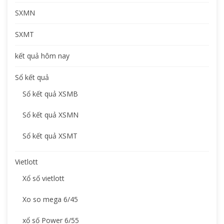
SXMN
SXMT
kết quả hôm nay
Sổ kết quả
Sổ kết quả XSMB
Sổ kết quả XSMN
Sổ kết quả XSMT
Vietlott
Xổ số vietlott
Xo so mega 6/45
xổ số Power 6/55