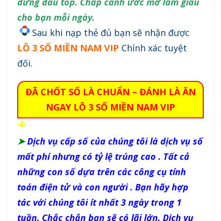
đứng đầu top. Chắp cánh ước mơ làm giàu
cho bạn mỗi ngày
.
Sau khi nạp thẻ đủ bạn sẽ nhận được
LÔ 3 SỐ MIỀN NAM VIP
Chính xác tuyệt
đối.
ĐÃ CHỐT SỐ LÀ CHUẨN – ĐÁNH LÀ ĂN
NGAY LÔ 3 SỐ MIỀN NAM VIP
➤
Dịch vụ cấp số của chúng tôi là dịch vụ số
mất phí nhưng có tỷ lệ trúng cao . Tất cả
những con số dựa trên các công cụ tính
toán điện tử và con người . Bạn hãy hợp
tác với chúng tôi ít nhất 3 ngày trong 1
tuần. Chắc chắn bạn sẽ có lãi lớn. Dịch vụ