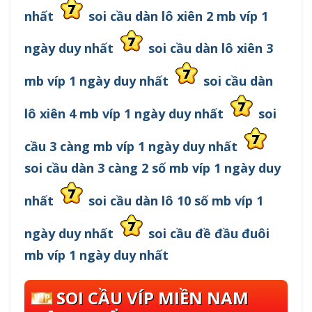
nhất
soi cầu dàn lô xiên 2 mb víp 1
ngày duy nhất
soi cầu dàn lô xiên 3
mb víp 1 ngày duy nhất
soi cầu dàn
lô xiên 4 mb víp 1 ngày duy nhất
soi
cầu 3 càng mb víp 1 ngày duy nhất
soi cầu dàn 3 càng 2 số mb víp 1 ngày duy
nhất
soi cầu dàn lô 10 số mb víp 1
ngày duy nhất
soi cầu đề đầu đuôi
mb víp 1 ngày duy nhất
SOI CẦU VÍP MIỀN NAM