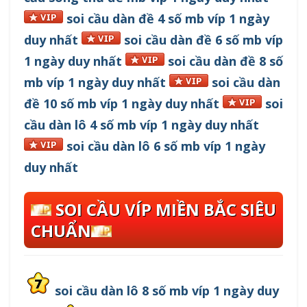
soi cầu dàn đề 4 số mb víp 1 ngày
duy nhất
soi cầu dàn đề 6 số mb víp
1 ngày duy nhất
soi cầu dàn đề 8 số
mb víp 1 ngày duy nhất
soi cầu dàn
đề 10 số mb víp 1 ngày duy nhất
soi
cầu dàn lô 4 số mb víp 1 ngày duy nhất
soi cầu dàn lô 6 số mb víp 1 ngày
duy nhất
SOI CẦU VÍP MIỀN BẮC SIÊU
CHUẨN
soi cầu dàn lô 8 số mb víp 1 ngày duy