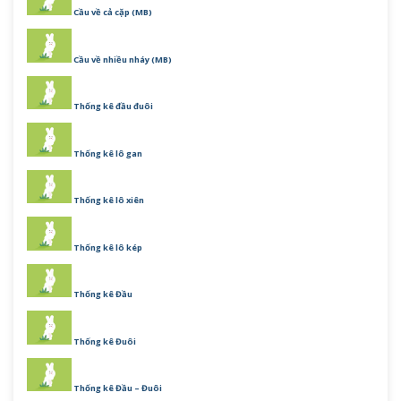
Cầu về cả cặp (MB)
Cầu về nhiều nháy (MB)
Thống kê đầu đuôi
Thống kê lô gan
Thống kê lô xiên
Thống kê lô kép
Thống kê Đầu
Thống kê Đuôi
Thống kê Đầu – Đuôi