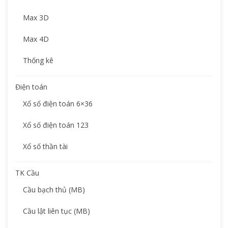
Max 3D
Max 4D
Thống kê
Điện toán
Xổ số điện toán 6×36
Xổ số điện toán 123
Xổ số thần tài
TK Cầu
Cầu bạch thủ (MB)
Cầu lật liên tục (MB)