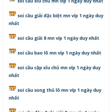
soi cầu xỉu chủ mn víp 1 ngày duy nhất
soi cầu giải đặc biệt mn víp 1 ngày duy
nhất
soi cầu giải 8 mn víp 1 ngày duy nhất
soi cầu bao lô mn víp 1 ngày duy nhất
soi cầu cặp xỉu chủ mn víp 1 ngày duy
nhất
soi cầu song thủ lô mn víp 1 ngày duy
nhất