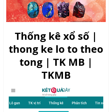
Thống kê xổ số |
thong ke lo to theo
tong | TK MB |
TKMB