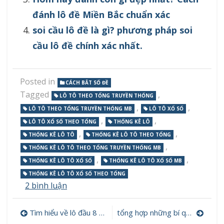
đánh lô đề Miền Bắc chuẩn xác
soi cầu lô đề là gì? phương pháp soi
cầu lô đề chính xác nhất.
Posted in
CÁCH BẮT SỐ ĐỀ
Tagged
,
LÔ TÔ THEO TỔNG TRUYỀN THỐNG
,
,
LÔ TÔ THEO TỔNG TRUYỀN THỐNG MB
LÔ TÔ XỔ SỐ
,
,
LÔ TÔ XỔ SỐ THEO TỔNG
THỐNG KÊ LÔ
,
,
THỐNG KÊ LÔ TÔ
THỐNG KÊ LÔ TÔ THEO TỔNG
,
THỐNG KÊ LÔ TÔ THEO TỔNG TRUYỀN THỐNG MB
,
,
THỐNG KÊ LÔ TÔ XỔ SỐ
THỐNG KÊ LÔ TÔ XỔ SỐ MB
THỐNG KÊ LÔ TÔ XỔ SỐ THEO TỔNG
ở
2 bình luận
Thống
kê
Điều
Tìm hiểu về lô đầu 8 câm nên và không nên làm gì?
tổng hợp những bí quyết đánh đề dựa theo kép lệch – kép bằng – sát kép – kép lệch âm
lô