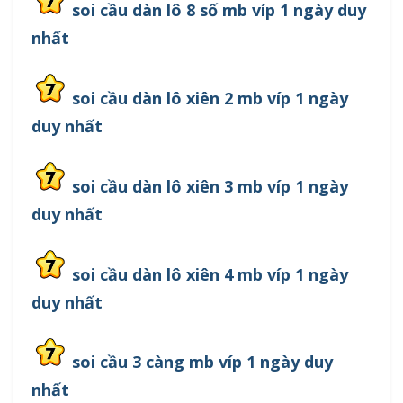
soi cầu dàn lô 8 số mb víp 1 ngày duy
nhất
soi cầu dàn lô xiên 2 mb víp 1 ngày
duy nhất
soi cầu dàn lô xiên 3 mb víp 1 ngày
duy nhất
soi cầu dàn lô xiên 4 mb víp 1 ngày
duy nhất
soi cầu 3 càng mb víp 1 ngày duy
nhất