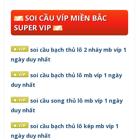
SOI CẦU VÍP MIỀN BẮC
SUPER VIP
soi cầu bạch thủ lô 2 nháy mb víp 1
ngày duy nhất
soi cầu bạch thủ lô mb víp 1 ngày
duy nhất
soi cầu song thủ lô mb víp 1 ngày
duy nhất
soi cầu bạch thủ lô kép mb víp 1
ngày duy nhất