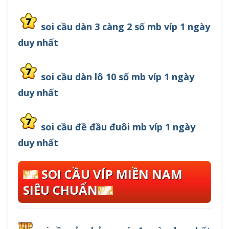
soi cầu dàn 3 càng 2 số mb víp 1 ngày
duy nhất
soi cầu dàn lô 10 số mb víp 1 ngày
duy nhất
soi cầu đề đầu đuôi mb víp 1 ngày
duy nhất
SOI CẦU VÍP MIỀN NAM
SIÊU CHUẨN